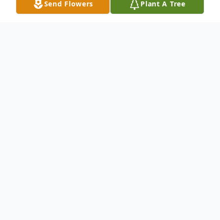
Send Flowers
Plant A Tree
Obituary
María Jacinta Flores
1953 – 2021
María Jacinta Flores partió al encuentro del
Señor el pasado 06 de Enero del 2021 en